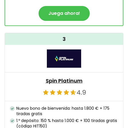
Juega ahora!
3
Spin Platinum
4.9
Nuevo bono de bienvenida: hasta 1.800 € + 175
tiradas gratis
1.º depósito: 150 % hasta 1.000 € + 100 tiradas gratis
(código HIT150)