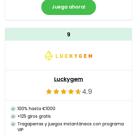
Juega ahora!
9
Luckygem
4.9
100% hasta €1000
+125 giros gratis
Tragaperras y juegos instantáneos con programa
VIP