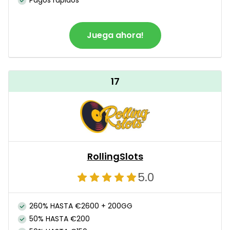
Pagos rápidos
Juega ahora!
17
RollingSlots
5.0
260% HASTA €2600 + 200GG
50% HASTA €200