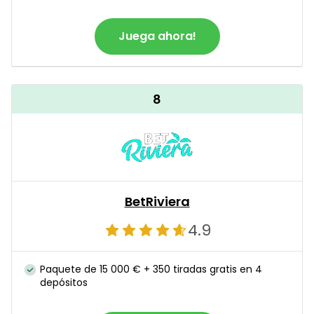
Juega ahora!
8
BetRiviera
4.9
Paquete de 15 000 € + 350 tiradas gratis en 4
depósitos