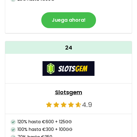
Juega ahora!
24
Slotsgem
4.9
120% hasta €600 + 125GG
100% hasta €300 + 100GG