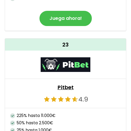
Juega ahora!
23
Pitbet
4.9
225% hasta 11.000€
50% hasta 2.500€
25% hasta 1.000€