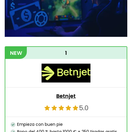
NEW
1
Betnjet
5.0
Empieza con buen pie
Bono del 400 % hasta 1000 € + 250 tiradas gratis