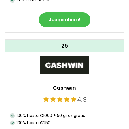
70% hasta €350
Juega ahora!
25
Сashwin
4.9
100% hasta €1000 + 50 giros gratis
100% hasta €250