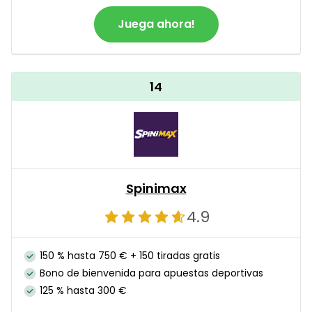
Juega ahora!
14
Spinimax
4.9
150 % hasta 750 € + 150 tiradas gratis
Bono de bienvenida para apuestas deportivas
125 % hasta 300 €