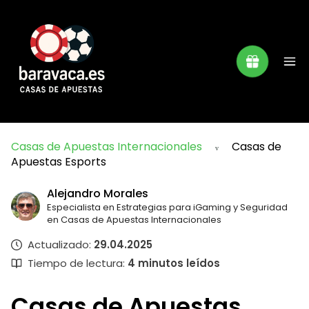
Casas de Apuestas Internacionales
Casas de
Apuestas Esports
Alejandro Morales
Especialista en Estrategias para iGaming y Seguridad
en Casas de Apuestas Internacionales
Actualizado:
29.04.2025
Tiempo de lectura:
4
minutos leídos
Casas de Apuestas