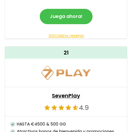
Juega ahora!
SGCasino resena
21
SevenPlay
4.9
HASTA €4500 & 500 GG
Atractivos bonos de bienvenida y promociones