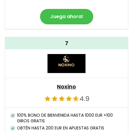
Juega ahora!
7
Noxino
4.9
100% BONO DE BIENVENIDA HASTA 1000 EUR +100
GIROS GRATIS
OBTÉN HASTA 200 EUR EN APUESTAS GRATIS