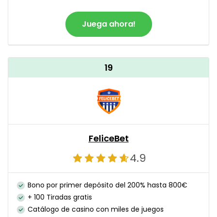
Juega ahora!
19
FeliceBet
4.9
Bono por primer depósito del 200% hasta 800€
+ 100 Tiradas gratis
Catálogo de casino con miles de juegos