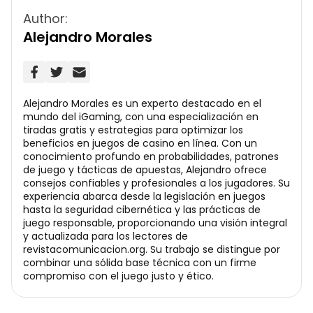
Author:
Alejandro Morales
Alejandro Morales es un experto destacado en el
mundo del iGaming, con una especialización en
tiradas gratis y estrategias para optimizar los
beneficios en juegos de casino en línea. Con un
conocimiento profundo en probabilidades, patrones
de juego y tácticas de apuestas, Alejandro ofrece
consejos confiables y profesionales a los jugadores. Su
experiencia abarca desde la legislación en juegos
hasta la seguridad cibernética y las prácticas de
juego responsable, proporcionando una visión integral
y actualizada para los lectores de
revistacomunicacion.org. Su trabajo se distingue por
combinar una sólida base técnica con un firme
compromiso con el juego justo y ético.