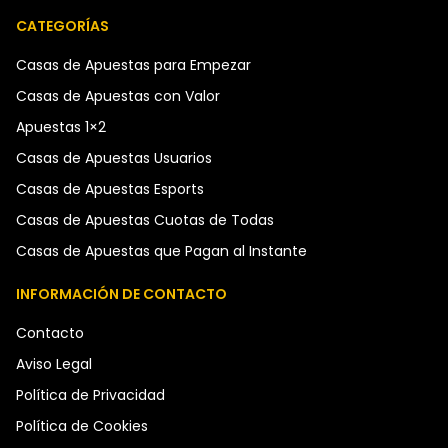
CATEGORÍAS
Casas de Apuestas para Empezar
Casas de Apuestas con Valor
Apuestas 1×2
Casas de Apuestas Usuarios
Casas de Apuestas Esports
Casas de Apuestas Cuotas de Todas
Casas de Apuestas que Pagan al Instante
INFORMACIÓN DE CONTACTO
Contacto
Aviso Legal
Política de Privacidad
Política de Cookies