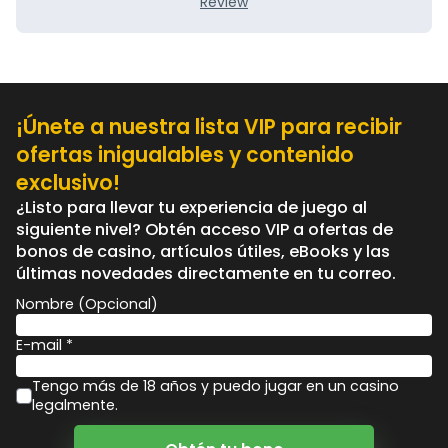
Review
¡Únete a nuestra lista VIP para recibir
ofertas inigualables y contenido
exclusivo!
¿Listo para llevar tu experiencia de juego al
siguiente nivel? Obtén acceso VIP a ofertas de
bonos de casino, artículos útiles, eBooks y las
últimas novedades directamente en tu correo.
Nombre (Opcional)
E-mail *
Tengo más de 18 años y puedo jugar en un casino
legalmente.