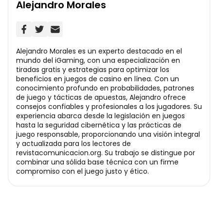
Alejandro Morales
Alejandro Morales es un experto destacado en el
mundo del iGaming, con una especialización en
tiradas gratis y estrategias para optimizar los
beneficios en juegos de casino en línea. Con un
conocimiento profundo en probabilidades, patrones
de juego y tácticas de apuestas, Alejandro ofrece
consejos confiables y profesionales a los jugadores. Su
experiencia abarca desde la legislación en juegos
hasta la seguridad cibernética y las prácticas de
juego responsable, proporcionando una visión integral
y actualizada para los lectores de
revistacomunicacion.org. Su trabajo se distingue por
combinar una sólida base técnica con un firme
compromiso con el juego justo y ético.