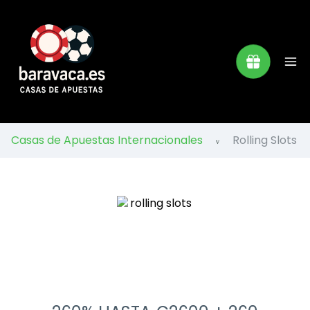
Casas de Apuestas Internacionales
Rolling Slots