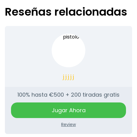
Reseñas relacionadas
100% hasta €500 + 200 tiradas gratis
Jugar Ahora
Review