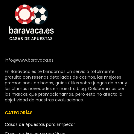
info@www.baravaca.es
En Baravaca.es te brindamos un servicio totalmente
gratuito con reseñas detalladas de casinos, las mejores
promociones de bonos, guías útiles sobre juegos de azar y
las últimas novedades en nuestro blog. Colaboramos con
las marcas que promocionamos, pero esto no afecta la
objetividad de nuestras evaluaciones.
CATEGORÍAS
Casas de Apuestas para Empezar
Casas de Apuestas con Valor