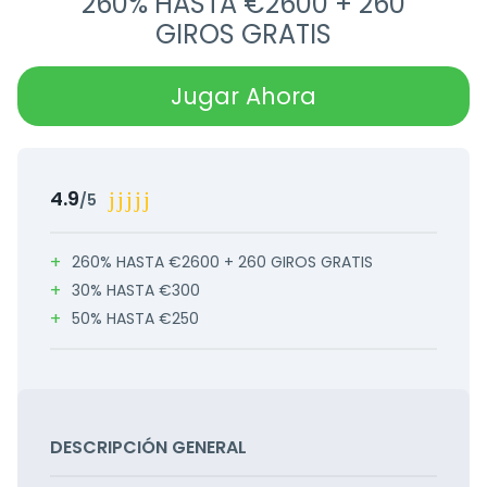
260% HASTA €2600 + 260
GIROS GRATIS
Jugar Ahora
4.9
/5
260% HASTA €2600 + 260 GIROS GRATIS
30% HASTA €300
50% HASTA €250
DESCRIPCIÓN GENERAL